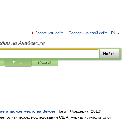
Запомнить сайт
Словарь на свой сайт
RU
едии на Академике
Найти!
Книги
Игры ⚽
ое опасное место на Земле
, Кемп Фредерик (2013)
шнеполитических исследований США, журналист-политолог,