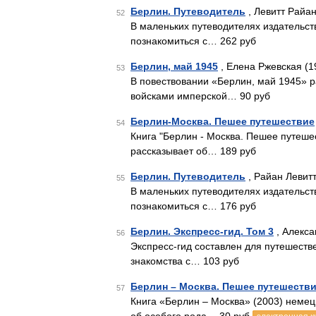
Берлин. Путеводитель
, Левитт Райан
52
В маленьких путеводителях издательств
познакомиться с… 262 руб
Берлин, май 1945
, Елена Ржевская (1
53
В повествовании «Берлин, май 1945» 
войсками имперской… 90 руб
Берлин-Москва. Пешее путешествие
54
Книга "Берлин - Москва. Пешее путеш
рассказывает об… 189 руб
Берлин. Путеводитель
, Райан Левитт
55
В маленьких путеводителях издательств
познакомиться с… 176 руб
Берлин. Экспресс-гид. Том 3
, Алекса
56
Экспресс-гид составлен для путешестве
знакомства с… 103 руб
Берлин – Москва. Пешее путешеств
57
Книга «Берлин – Москва» (2003) неме