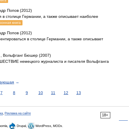
нига
ндр Попов (2012)
я в столице Германии, а также описывает наиболее
ронная книга
ндр Попов (2012)
иентироваться в столице Германии, а также описывает
, Вольфганг Бюшер (2007)
СТВИЕ немецкого журналиста и писателя Вольфганга
дующая
→
7
8
9
10
11
12
13
ка
,
Реклама на сайте
18+
omla,
Drupal,
WordPress, MODx.