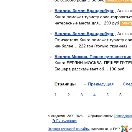
об особого рода… 30 руб
электронная к
Берлин. Земля Бранденбург
, Алекса
58
Книга поможет туристу ориентироватьс
интересные места для… 299 руб
элект
Берлин. Земля Бранденбург
, Алекса
59
От издателя:Книга поможет туристу ор
наиболее… 222 грн (только Украина)
Берлин-Москва. Пешее путешествие
60
Книга БЕРЛИН-МОСКВА. ПЕШЕЕ ПУТЕШЕ
Бюшера рассказывает об… 196 руб
Страницы
←
Предыдущая
Сле
1
2
3
4
5
6
© Академик, 2000-2026
Обратная связь:
Техподдерж
👣 Путешествия
Экспорт словарей на сайты
, сделанные на PHP,
Jo