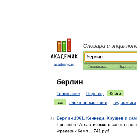
Словари и энциклоп
academic.ru
Толкования
Переводы
берлин
Толкование
Перевод
Книги
все
электронные книги
аудиокниги
Берлин 1961. Кеннеди, Хрущев и сам
51
Президент Атлантического совета вне
Фредерик Кемп… 741 руб